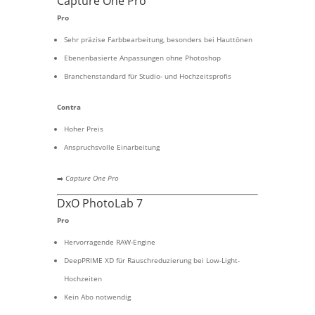
Capture One Pro
Pro
Sehr präzise Farbbearbeitung, besonders bei Hauttönen
Ebenenbasierte Anpassungen ohne Photoshop
Branchenstandard für Studio- und Hochzeitsprofis
Contra
Hoher Preis
Anspruchsvolle Einarbeitung
➡️
Capture One Pro
DxO PhotoLab 7
Pro
Hervorragende RAW-Engine
DeepPRIME XD für Rauschreduzierung bei Low-Light-
Hochzeiten
Kein Abo notwendig