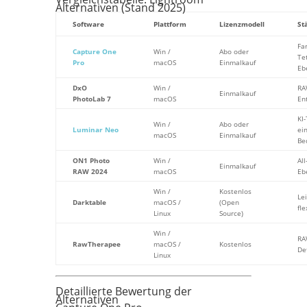
Alternativen (Stand 2025)
Software
Plattform
Lizenzmodell
St
Fa
Capture One
Win /
Abo oder
Te
Pro
macOS
Einmalkauf
Eb
DxO
Win /
RA
Einmalkauf
PhotoLab 7
macOS
En
KI-
Win /
Abo oder
Luminar Neo
ei
macOS
Einmalkauf
Be
ON1 Photo
Win /
All
Einmalkauf
RAW 2024
macOS
Eb
Win /
Kostenlos
Lei
Darktable
macOS /
(Open
fle
Linux
Source)
Win /
RA
RawTherapee
macOS /
Kostenlos
De
Linux
Detaillierte Bewertung der
Alternativen