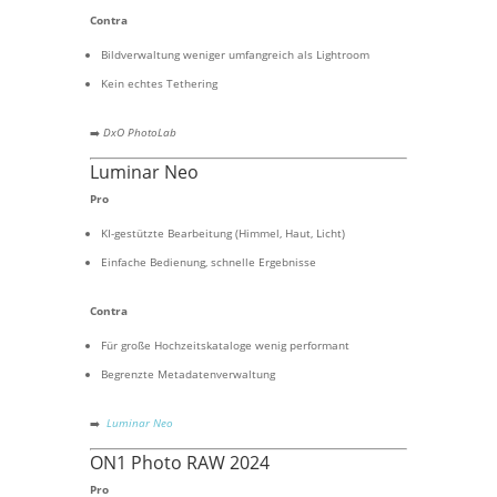
Contra
Bildverwaltung weniger umfangreich als Lightroom
Kein echtes Tethering
➡️
DxO PhotoLab
Luminar Neo
Pro
KI-gestützte Bearbeitung (Himmel, Haut, Licht)
Einfache Bedienung, schnelle Ergebnisse
Contra
Für große Hochzeitskataloge wenig performant
Begrenzte Metadatenverwaltung
➡️
Luminar Neo
ON1 Photo RAW 2024
Pro