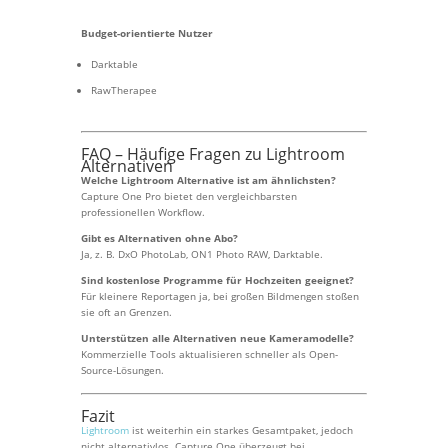
Budget-orientierte Nutzer
Darktable
RawTherapee
FAQ – Häufige Fragen zu Lightroom
Alternativen
Welche Lightroom Alternative ist am ähnlichsten?
Capture One Pro bietet den vergleichbarsten
professionellen Workflow.
Gibt es Alternativen ohne Abo?
Ja, z. B. DxO PhotoLab, ON1 Photo RAW, Darktable.
Sind kostenlose Programme für Hochzeiten geeignet?
Für kleinere Reportagen ja, bei großen Bildmengen stoßen
sie oft an Grenzen.
Unterstützen alle Alternativen neue Kameramodelle?
Kommerzielle Tools aktualisieren schneller als Open-
Source-Lösungen.
Fazit
Lightroom
ist weiterhin ein starkes Gesamtpaket, jedoch
nicht alternativlos. Capture One überzeugt bei