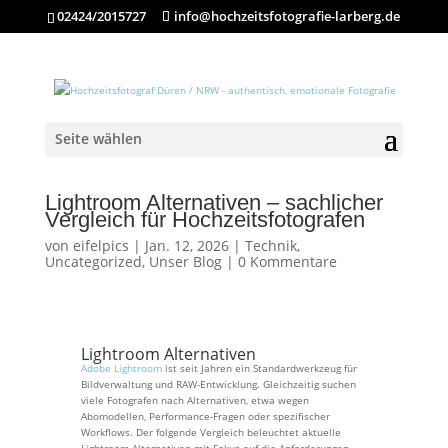
02424/2015727
info@hochzeitsfotografie-larberg.de
Seite wählen
Lightroom Alternativen – sachlicher
Vergleich für Hochzeitsfotografen
von
eifelpics
|
Jan. 12, 2026
|
Technik
,
Uncategorized
,
Unser Blog
|
0 Kommentare
Lightroom Alternativen
Adobe Lightroom
ist seit Jahren ein Standardwerkzeug für
Bildverwaltung und RAW-Entwicklung. Gleichzeitig suchen
viele Fotografen nach Alternativen, etwa wegen
Abomodellen, Performance-Fragen oder spezifischer
Workflows. Der folgende Vergleich beleuchtet aktuelle