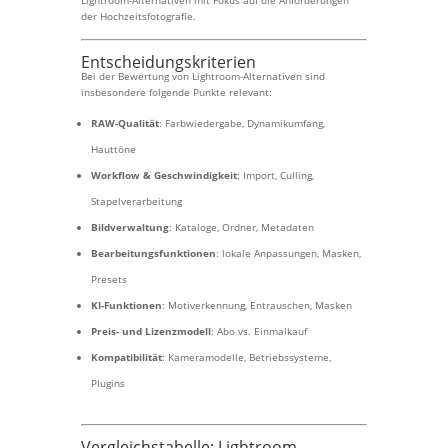
Lightroom-Alternativen mit Fokus auf die Anforderungen
der Hochzeitsfotografie.
Entscheidungskriterien
Bei der Bewertung von Lightroom-Alternativen sind
insbesondere folgende Punkte relevant:
RAW-Qualität
: Farbwiedergabe, Dynamikumfang,
Hauttöne
Workflow & Geschwindigkeit
: Import, Culling,
Stapelverarbeitung
Bildverwaltung
: Kataloge, Ordner, Metadaten
Bearbeitungsfunktionen
: lokale Anpassungen, Masken,
Presets
KI-Funktionen
: Motiverkennung, Entrauschen, Masken
Preis- und Lizenzmodell
: Abo vs. Einmalkauf
Kompatibilität
: Kameramodelle, Betriebssysteme,
Plugins
Vergleichstabelle: Lightroom