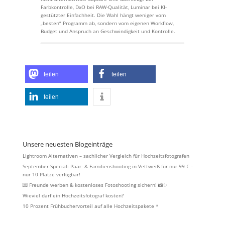
Farbkontrolle, DxO bei RAW-Qualität, Luminar bei KI-
gestützter Einfachheit. Die Wahl hängt weniger vom
„besten“ Programm ab, sondern vom eigenen Workflow,
Budget und Anspruch an Geschwindigkeit und Kontrolle.
teilen
teilen
teilen
Unsere neuesten Blogeinträge
Lightroom Alternativen – sachlicher Vergleich für Hochzeitsfotografen
September-Special: Paar- & Familienshooting in Vettweiß für nur 99 € –
nur 10 Plätze verfügbar!
💌 Freunde werben & kostenloses Fotoshooting sichern! 📸✨
Wieviel darf ein Hochzeitsfotograf kosten?
10 Prozent Frühbuchervorteil auf alle Hochzeitspakete *