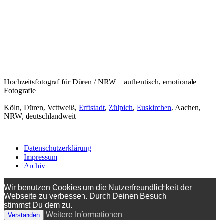
Hochzeitsfotograf für Düren / NRW – authentisch, emotionale
Fotografie
Köln, Düren, Vettweiß,
Erftstadt
,
Zülpich
,
Euskirchen
, Aachen,
NRW, deutschlandweit
Datenschutzerklärung
Impressum
Archiv
Wir benutzen Cookies um die Nutzerfreundlichkeit der
Webseite zu verbessen. Durch Deinen Besuch
stimmst Du dem zu.
Weitere Informationen
Verstanden