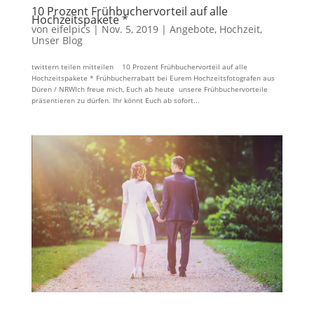
10 Prozent Frühbuchervorteil auf alle
Hochzeitspakete *
von
eifelpics
|
Nov. 5, 2019
|
Angebote
,
Hochzeit
,
Unser Blog
twittern teilen mitteilen 10 Prozent Frühbuchervorteil auf alle
Hochzeitspakete * Frühbucherrabatt bei Eurem Hochzeitsfotografen aus
Düren / NRWIch freue mich, Euch ab heute unsere Frühbuchervorteile
präsentieren zu dürfen. Ihr könnt Euch ab sofort...