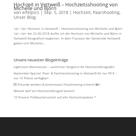
Hochzeit in Vettweiß – Hochzeitsshooting von
Michelle und Björn
von
eifelpics
|
Sep. 5, 2018
|
Hochzeit
,
Paarshooting
,
Unser Blog
<p> </p> Hochzeit in Vettweiß – Hochzeitsshooting von Michelle und Björn
<p> </p> Am 22.06.2018 durfte ich die Hochzeit von Michelle und Björn in
Vettweiß fotografisch begleiten. In dem Trausaal der Gemeinde Vettweiß
gaben sich Michelle...
Unsere neuesten Blogeinträge
Lightroom Alternativen – sachlicher Vergleich für Hochzeitsfotografen
September-Special: Paar- & Familienshooting in Vettweiß für nur 99 € –
nur 10 Plätze verfügbar!
💌 Freunde werben & kostenloses Fotoshooting sichern! 📸✨
Wieviel darf ein Hochzeitsfotograf kosten?
10 Prozent Frühbuchervorteil auf alle Hochzeitspakete *