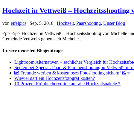
Hochzeit in Vettweiß – Hochzeitsshooting 
von
eifelpics
|
Sep. 5, 2018
|
Hochzeit
,
Paarshooting
,
Unser Blog
<p> </p> Hochzeit in Vettweiß – Hochzeitsshooting von Michelle und
Gemeinde Vettweiß gaben sich Michelle...
Unsere neuesten Blogeinträge
Lightroom Alternativen – sachlicher Vergleich für Hochzeitsfot
September-Special: Paar- & Familienshooting in Vettweiß für nu
💌 Freunde werben & kostenloses Fotoshooting sichern! 📸✨
Wieviel darf ein Hochzeitsfotograf kosten?
10 Prozent Frühbuchervorteil auf alle Hochzeitspakete *