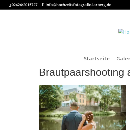
02424/2015727
info@hochzeitsfotografie-larberg.de
Startseite
Galer
Brautpaarshooting 