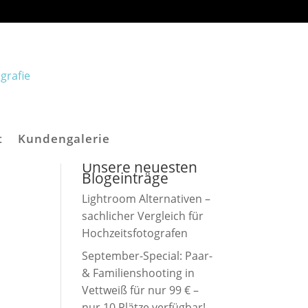
t
Kundengalerie
Unsere neuesten
Blogeinträge
Lightroom Alternativen –
sachlicher Vergleich für
Hochzeitsfotografen
September-Special: Paar-
& Familienshooting in
Vettweiß für nur 99 € –
nur 10 Plätze verfügbar!