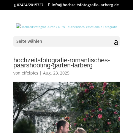
02424/2015727
info@hochzeitsfotografie-larberg.de
Seite wählen
hochzeitsfotografie-romantisches-
paarshooting-garten-larberg
von
eifelpics
|
Aug. 23, 2025