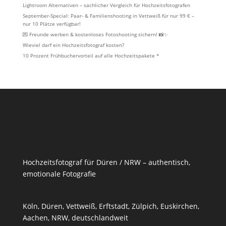
Lightroom Alternativen – sachlicher Vergleich für Hochzeitsfotografen
September-Special: Paar- & Familienshooting in Vettweiß für nur 99 € –
nur 10 Plätze verfügbar!
💌 Freunde werben & kostenloses Fotoshooting sichern! 📸✨
Wieviel darf ein Hochzeitsfotograf kosten?
10 Prozent Frühbuchervorteil auf alle Hochzeitspakete *
Hochzeitsfotograf für Düren / NRW – authentisch,
emotionale Fotografie
Köln, Düren, Vettweiß,
Erftstadt
,
Zülpich
,
Euskirchen
,
Aachen, NRW, deutschlandweit