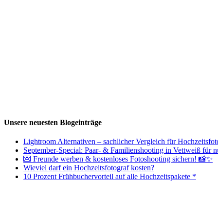
Unsere neuesten Blogeinträge
Lightroom Alternativen – sachlicher Vergleich für Hochzeitsfot
September-Special: Paar- & Familienshooting in Vettweiß für nu
💌 Freunde werben & kostenloses Fotoshooting sichern! 📸✨
Wieviel darf ein Hochzeitsfotograf kosten?
10 Prozent Frühbuchervorteil auf alle Hochzeitspakete *