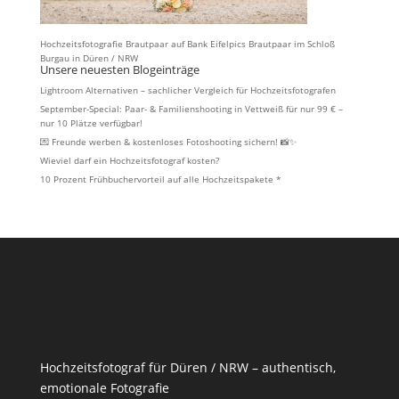
Hochzeitsfotografie Brautpaar auf Bank Eifelpics Brautpaar im Schloß
Burgau in Düren / NRW
Unsere neuesten Blogeinträge
Lightroom Alternativen – sachlicher Vergleich für Hochzeitsfotografen
September-Special: Paar- & Familienshooting in Vettweiß für nur 99 € –
nur 10 Plätze verfügbar!
💌 Freunde werben & kostenloses Fotoshooting sichern! 📸✨
Wieviel darf ein Hochzeitsfotograf kosten?
10 Prozent Frühbuchervorteil auf alle Hochzeitspakete *
Hochzeitsfotograf für Düren / NRW – authentisch,
emotionale Fotografie