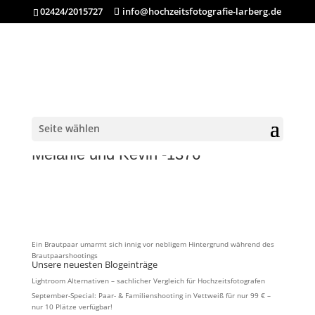
02424/2015727
info@hochzeitsfotografie-larberg.de
Seite wählen
Hochzeitsfotografie Larberg –
Melanie und Kevin -1376
Ein Brautpaar umarmt sich innig vor nebligem Hintergrund während des
Brautpaarshootings
Unsere neuesten Blogeinträge
Lightroom Alternativen – sachlicher Vergleich für Hochzeitsfotografen
September-Special: Paar- & Familienshooting in Vettweiß für nur 99 € –
nur 10 Plätze verfügbar!