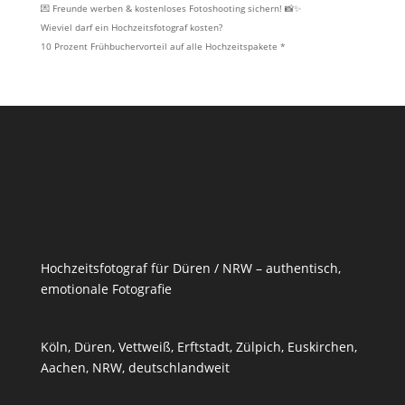
💌 Freunde werben & kostenloses Fotoshooting sichern! 📸✨
Wieviel darf ein Hochzeitsfotograf kosten?
10 Prozent Frühbuchervorteil auf alle Hochzeitspakete *
Hochzeitsfotograf für Düren / NRW – authentisch,
emotionale Fotografie
Köln, Düren, Vettweiß,
Erftstadt
,
Zülpich
,
Euskirchen
,
Aachen, NRW, deutschlandweit