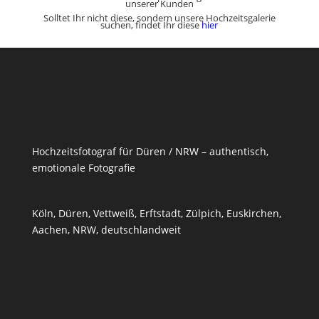
unserer Kunden
Solltet Ihr nicht diese, sondern unsere Hochzeitsgalerie
suchen, findet Ihr diese
hier
Hochzeitsfotograf für Düren / NRW – authentisch,
emotionale Fotografie
Köln, Düren, Vettweiß,
Erftstadt
,
Zülpich
,
Euskirchen
,
Aachen, NRW, deutschlandweit