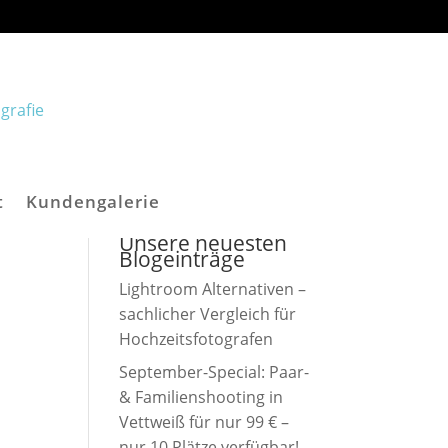
t
Kundengalerie
Unsere neuesten
Blogeinträge
Lightroom Alternativen –
sachlicher Vergleich für
Hochzeitsfotografen
September-Special: Paar-
& Familienshooting in
Vettweiß für nur 99 € –
nur 10 Plätze verfügbar!