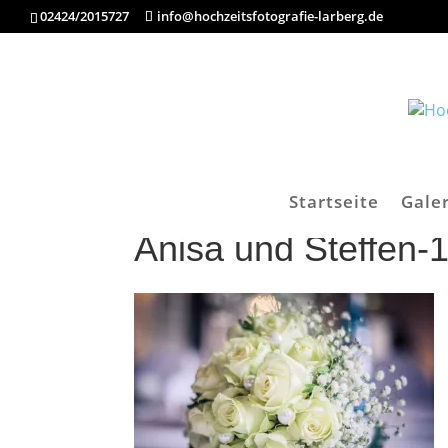
02424/2015727
info@hochzeitsfotografie-larberg.de
Startseite
Galer
Anisa und Steffen-