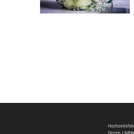
Hochzeitsfot
Düren / NRW