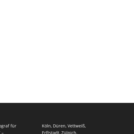
ograf für
Köln, Düren, Vettweiß,
 –
Erftstadt
,
Zülpich
,